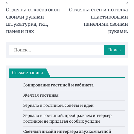
Навигация
⟵
⟶
Отделка откосов окон
Отделка стен и потолка
по
своими руками —
пластиковыми
записям
штукатурка, гкл,
панелями своими
панели пвх
руками.
Найти:
Свежие записи
Зонирование гостиной и кабинета
Желтая гостиная
Зеркало в гостиной: советы и идеи
Зеркало в гостиной. преображаем интерьер
гостиной не прилагая особых усилий
Светлый дизайн интерьера двухкомнатной