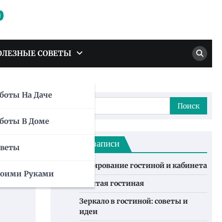
р
ОЛЕЗНЫЕ СОВЕТЫ
боты На Даче
Найти:
 —
боты В Доме
Свежие записи
оветы
Зонирование гостиной и кабинета
воими Руками
Желтая гостиная
Зеркало в гостиной: советы и
идеи