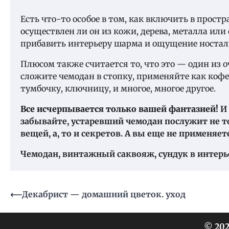
Есть что-то особое в том, как включить в прост
осуществлен ли он из кожи, дерева, металла ил
прибавить интерьеру шарма и ощущение ностал
Плюсом также считается то, что это — один из
сложите чемодан в стопку, применяйте как ко
тумбочку, ключницу, и многое, многое другое.
Все исчерпывается только вашей фантазией!
И 
забывайте, устаревший чемодан послужит не т
вещей, а, то и секретов. А вы еще не применяет
Чемодан, винтажный саквояж, сундук в интерь
Навигация
⟵
Декабрист — домашний цветок. уход
по
записям
© 202