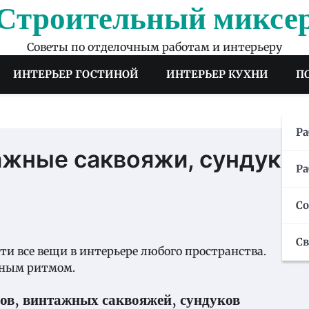
Строительный миксе
Советы по отделочным работам и интерьеру
ИНТЕРЬЕР ГОСТИНОЙ
ИНТЕРЬЕР КУХНИ
П
Ра
ажные саквояжи, сундуки
Ра
С
С
эти все вещи в интерьере любого пространства.
нным ритмом.
ов, винтажных саквояжей, сундуков