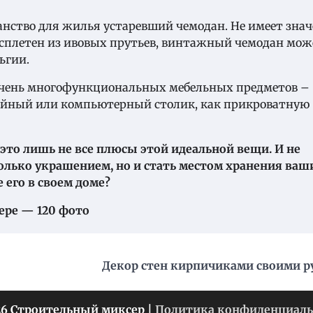
ранство для жилья устаревший чемодан. Не имеет зна
и сплетен из ивовых прутьев, винтажный чемодан мож
ьгии.
 очень многофункциональных мебельных предметов –
фейный или компьютерный столик, как прикроватную
это лишь не все плюсы этой идеальной вещи. И не
олько украшением, но и стать местом хранения ваш
е его в своем доме?
ере — 120 фото
Декор стен кирпичиками своими 
6 Строительный миксер |
Политика конфиденциаль