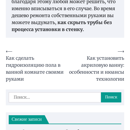
благодаря этому любой может решить, что
именно вписываться в его случае. Во время
дешево ремонта собственными руками вы
можете выдумать,
как скрыть трубы без
процесса установки в стенку.
Навигация
⟵
⟶
Как сделать
Как установить
по
гидроизоляцию пола в
акриловую ванну:
записям
ванной комнате своими
особенности и нюансы
руками
технологии
Найти:
Свежие записи