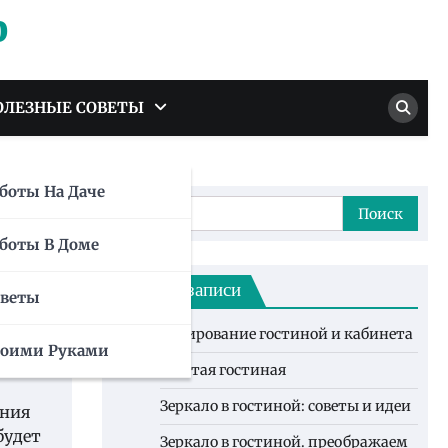
р
ОЛЕЗНЫЕ СОВЕТЫ
боты На Даче
Найти:
 м,
боты В Доме
Свежие записи
оветы
Зонирование гостиной и кабинета
воими Руками
Желтая гостиная
Зеркало в гостиной: советы и идеи
ения
будет
Зеркало в гостиной. преображаем