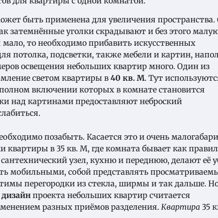
тов для квартиры с одной комнатой.
ожет быть применена для увеличения пространства. 
ак затемнённые уголки скрадывают и без этого малу
 мало, то необходимо прибавить искусственных
ля потолка, подсветки, также мебели и картин, напо
еров освещения небольших квартир много. Один из
рмление светом квартиры в
40 кв. М
. Тут используютс
и полном включении которых в комнате становится
тки над картинами предоставляют неброский
слабиться.
обходимо позабыть. Касается это и очень малогабар
и квартиры в 35 кв. М, где комната бывает как правил
 сантехнический узел, кухню и переднюю, делают её у
ыть мобильными, собой представлять просматриваем
тимы перегородки из стекла, ширмы и так дальше. Н
е
дизайн
проекта небольших квартир считается
рименением разных приёмов разделения.
Квартира
35 к