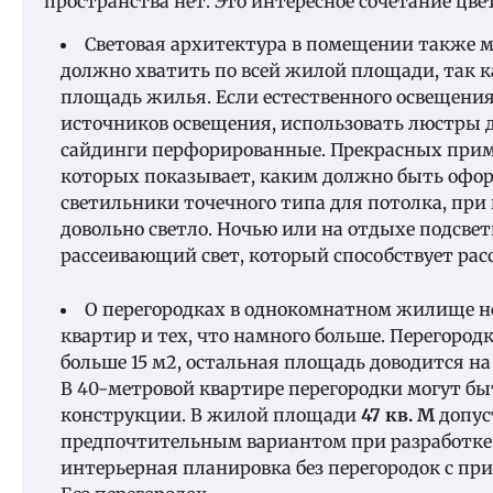
пространства нет. Это интересное сочетание цве
Световая архитектура в помещении также м
должно хватить по всей жилой площади, так к
площадь жилья. Если естественного освещения
источников освещения, использовать люстры д
сайдинги перфорированные. Прекрасных прим
которых показывает, каким должно быть офо
светильники точечного типа для потолка, пр
довольно светло. Ночью или на отдыхе подсве
рассеивающий свет, который способствует рас
О перегородках в однокомнатном жилище не
квартир и тех, что намного больше. Перегородк
больше 15 м2, остальная площадь доводится на
В 40-метровой квартире перегородки могут б
конструкции. В жилой площади
47 кв. М
допус
предпочтительным вариантом при разработк
интерьерная планировка без перегородок с п