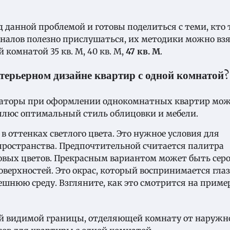
 данной проблемой и готовы поделиться с теми, кто 
налов полезно прислушаться, их методики можно взя
 комнатой 35 кв. М, 40 кв. М,
47 кв. М
.
нтерьерном дизайне квартир с одной комнатой?
раторы при оформлении однокомнатных квартир мо
к плюс оптимальный стиль облицовки и мебели.
 оттенках светлого цвета. Это нужное условия для
пространства. Предпочтительной считается палитра
зовых цветов. Прекрасным вариантом может быть сер
оверхностей. Это окрас, который воспринимается гла
ешнюю среду. Взгляните, как это смотрится на приме
ой видимой границы, отделяющей комнату от наружн