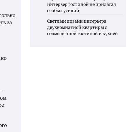
интерьер гостиной не прилагая
особых усилий
только
Светлый дизайн интерьера
ть за
двухкомнатной квартиры с
совмещенной гостиной и кухней
жно
о-
зом
ре
ого