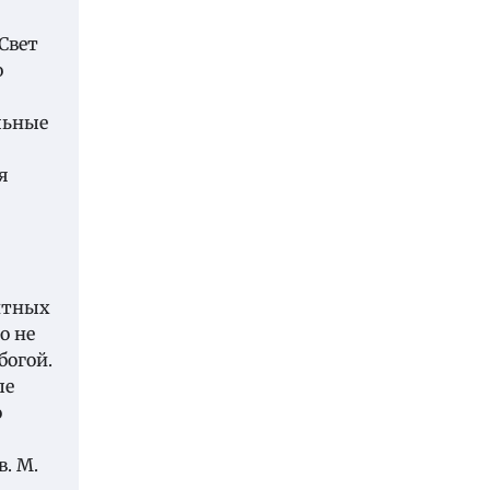
Свет
ю
льные
я
итных
о не
богой.
ые
о
в. М.