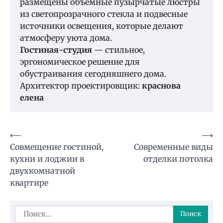
размещены объемные пузырчатые люстры
из светопрозрачного стекла и подвесные
источники освещения, которые делают
атмосферу уюта дома.
Гостиная-студия
— стильное,
эргономическое решение для
обустраивания сегодняшнего дома.
Архитектор проектировщик:
краснова
елена
Навигация
⟵
⟶
Совмещение гостиной,
Современные виды
по
кухни и лоджии в
отделки потолка
записям
двухкомнатной
квартире
Найти: