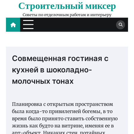
Строительный миксер
Skip
to
Советы по отделочным работам и интерьеру
content
Совмещенная гостиная с
кухней в шоколадно-
молочных тонах
Планировка с открытым пространством
была когда-то привилегией богемы, в то
время было принято ставить собственную
жизнь как будто на витрине, именяя ее в
арт-объект.
Никаких стен, потайных